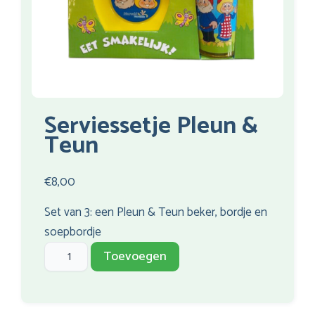
Serviessetje Pleun &
Teun
€
8,00
Set van 3: een Pleun & Teun beker, bordje en
soepbordje
Serviessetje
Toevoegen
Pleun
&
Teun