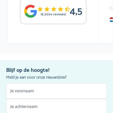
4,5
E
(6.200+ reviews)
mu
he
Blijf op de hoogte!
Meld je aan voor onze nieuwsbrief