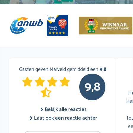
Gasten geven Marveld gemiddeld een
9,8
9,8
He
He
Bekijk alle reacties
to
Laat ook een reactie achter
ee