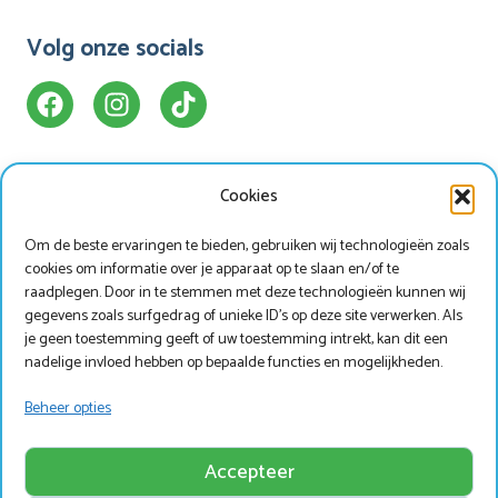
Volg onze socials
Cookies
Ons Park
Handige info
Om de beste ervaringen te bieden, gebruiken wij technologieën zoals
Bungalowpark
Animatieprogramma
cookies om informatie over je apparaat op te slaan en/of te
Kamperen
Mijn Marveld
raadplegen. Door in te stemmen met deze technologieën kunnen wij
gegevens zoals surfgedrag of unieke ID's op deze site verwerken. Als
Hotel Havezate
Marveld App
je geen toestemming geeft of uw toestemming intrekt, kan dit een
Faciliteiten
Nieuwsbrieven
nadelige invloed hebben op bepaalde functies en mogelijkheden.
Plattegrond
Nieuws
Beheer opties
Werken bij Marveld?
Zoek & Boek
Accepteer