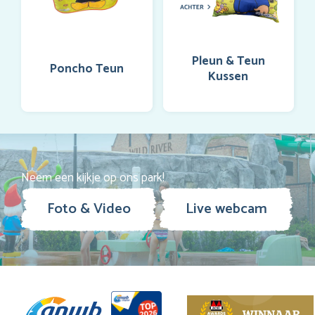
Pleun & Teun
Poncho Teun
Kussen
Neem een kijkje op ons park!
Foto & Video
Live webcam