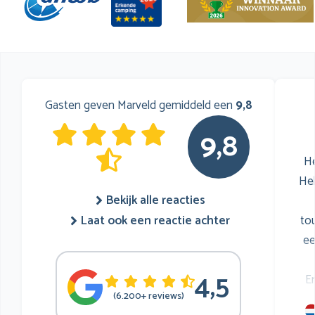
Gasten geven Marveld gemiddeld een
9,8
9,8
He
He
Bekijk alle reacties
to
Laat ook een reactie achter
ee
4,5
E
(6.200+ reviews)