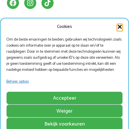
Cookies
Ons Park
Handige info
Om de beste ervaringen te bieden, gebruiken wij technologieën zoals
Bungalowpark
Animatieprogramma
cookies om informatie over je apparaat op te slaan en/of te
Kamperen
Mijn Marveld
raadplegen. Door in te stemmen met deze technologieën kunnen wij
gegevens zoals surfgedrag of unieke ID's op deze site verwerken. Als
Hotel Havezate
Marveld App
je geen toestemming geeft of uw toestemming intrekt, kan dit een
Faciliteiten
Nieuwsbrieven
nadelige invloed hebben op bepaalde functies en mogelijkheden.
Plattegrond
Nieuws
Beheer opties
Werken bij Marveld?
Zoek & Boek
Accepteer
Weiger
Copyright © Marveld Recreatie
Bekijk voorkeuren
Website, ontwerp & techniek door
IdeeMedia
.