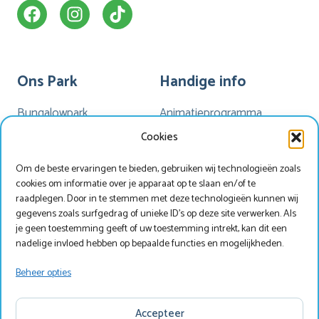
Ons Park
Handige info
Bungalowpark
Animatieprogramma
Kamperen
Mijn Marveld
Cookies
Hotel Havezate
Marveld App
Om de beste ervaringen te bieden, gebruiken wij technologieën zoals
Faciliteiten
Nieuwsbrieven
cookies om informatie over je apparaat op te slaan en/of te
Plattegrond
Nieuws
raadplegen. Door in te stemmen met deze technologieën kunnen wij
gegevens zoals surfgedrag of unieke ID's op deze site verwerken. Als
je geen toestemming geeft of uw toestemming intrekt, kan dit een
nadelige invloed hebben op bepaalde functies en mogelijkheden.
Werken bij Marveld?
Zoek & Boek
Beheer opties
Copyright © Marveld Recreatie
Accepteer