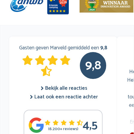
Gasten geven Marveld gemiddeld een
9,8
9,8
He
He
Bekijk alle reacties
to
Laat ook een reactie achter
ee
4,5
E
(6.200+ reviews)