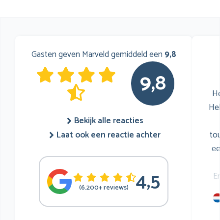
Gasten geven Marveld gemiddeld een
9,8
9,8
He
He
Bekijk alle reacties
to
Laat ook een reactie achter
ee
4,5
E
(6.200+ reviews)
mu
he