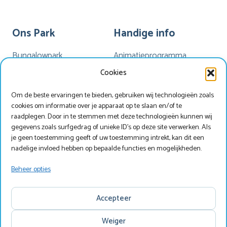
Ons Park
Handige info
Bungalowpark
Animatieprogramma
Kamperen
Mijn Marveld
Cookies
Hotel Havezate
Marveld App
Om de beste ervaringen te bieden, gebruiken wij technologieën zoals
Faciliteiten
Nieuwsbrieven
cookies om informatie over je apparaat op te slaan en/of te
Plattegrond
Nieuws
raadplegen. Door in te stemmen met deze technologieën kunnen wij
gegevens zoals surfgedrag of unieke ID's op deze site verwerken. Als
je geen toestemming geeft of uw toestemming intrekt, kan dit een
nadelige invloed hebben op bepaalde functies en mogelijkheden.
Werken bij Marveld?
Zoek & Boek
Beheer opties
Copyright © Marveld Recreatie
Accepteer
Website, ontwerp & techniek door
IdeeMedia
.
Disclaimer
Privacy
Copyright
Weiger